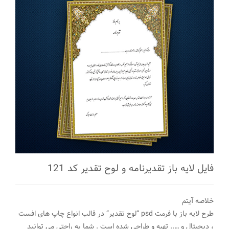
فایل لایه باز تقدیرنامه و لوح تقدیر کد 121
خلاصه آیتم
طرح لایه باز با فرمت psd “لوح تقدیر” در قالب انواع چاپ های افست
، دیجیتال و ….. تهیه و طراحی شده است . شما به راحتی می توانید