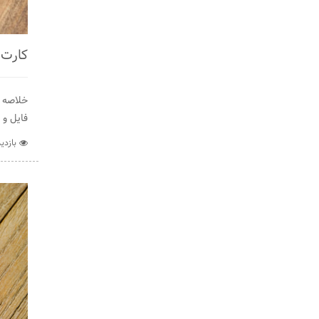
کارت 
خلاصه آ
فایل و ق
بازدید :