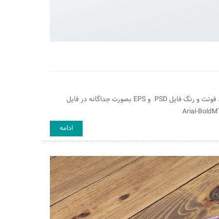
فایل و قالب لایه باز کارت ویزیت مخصوص عکاسی و آتلیه تک رو با قابلیت تغییر اندازه ، فونت و رنگ فایل PSD و EPS بصورت جداگانه در فایل
ادامه