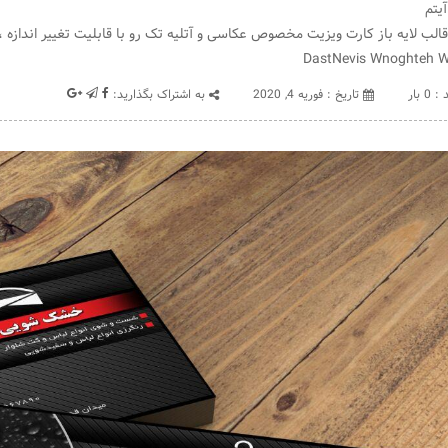
یتم
DastNevis Wnoghteh 
 0 بار
تاريخ : فوریه 4, 2020
به اشتراک بگذارید: