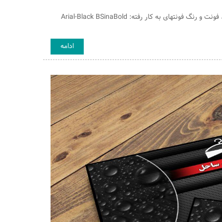
فایل و قالب لایه باز کارت ویزیت مخصوص عکاسی و آتلیه تک رو با قابلیت تغییر اندازه ، فونت و رنگ فونتهای به کار رفته: Arial-Black BSinaBold
ادامه