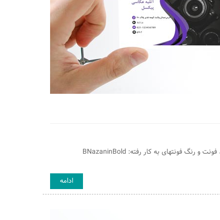
فایل و قالب لایه باز کارت ویزیت مخصوص عکاسی و آتلیه تک رو با قابلیت تغییر اندازه ، فونت و رنگ فونتهای به کار رفته: BNazaninBold
ادامه