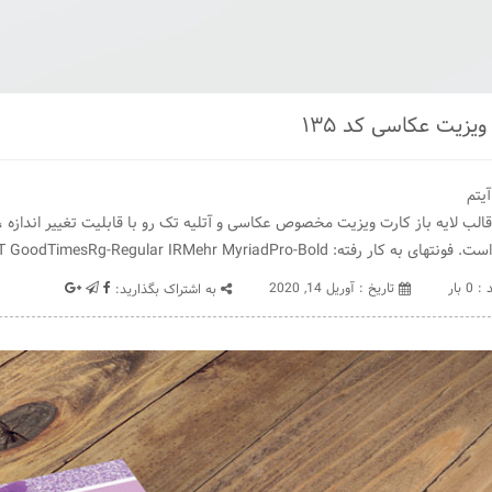
ویزیت عکاسی کد ۱۳۵
یتم
 به کار رفته: Arial-BoldMT GoodTimesRg-Regular IRMehr MyriadPro-Bold
 0 بار
تاريخ : آوریل 14, 2020
به اشتراک بگذارید: