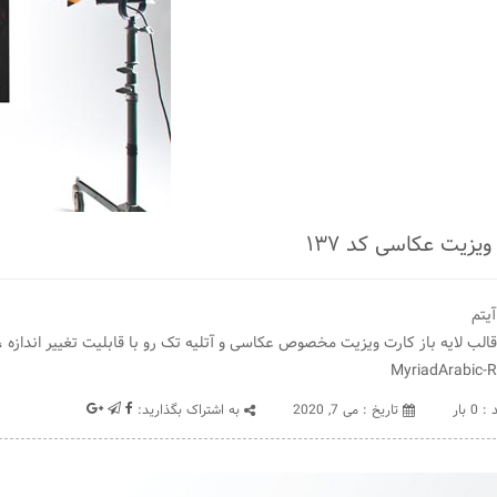
ویزیت عکاسی کد ۱۳۷
یتم
MyriadArabic-R
 0 بار
تاريخ : می 7, 2020
به اشتراک بگذارید: